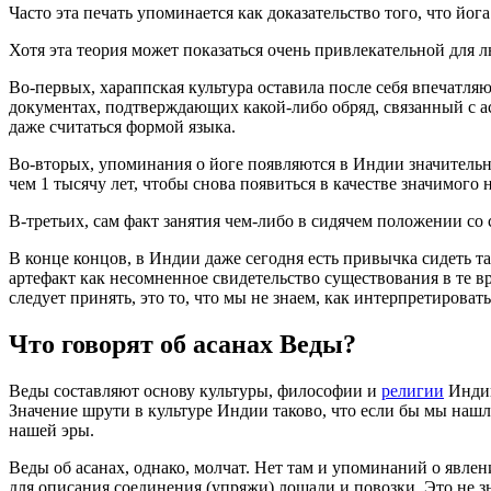
Часто эта печать упоминается как доказательство того, что йога
Хотя эта теория может показаться очень привлекательной для
Во-первых, хараппская культура оставила после себя впечатля
документах, подтверждающих какой-либо обряд, связанный с а
даже считаться формой языка.
Во-вторых, упоминания о йоге появляются в Индии значительно
чем 1 тысячу лет, чтобы снова появиться в качестве значимог
В-третьих, сам факт занятия чем-либо в сидячем положении со
В конце концов, в Индии даже сегодня есть привычка сидеть т
артефакт как несомненное свидетельство существования в те
следует принять, это то, что мы не знаем, как интерпретировать
Что говорят об асанах Веды?
Веды составляют основу культуры, философии и
религии
Индии
Значение шрути в культуре Индии таково, что если бы мы нашл
нашей эры.
Веды об асанах, однако, молчат. Нет там и упоминаний о явлен
для описания соединения (упряжи) лошади и повозки. Это не з