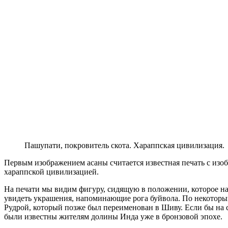
Пашупати, покровитель скота. Хараппская цивилизация.
Первым изображением асаны считается известная печать с из
хараппской цивилизацией.
На печати мы видим фигуру, сидящую в положении, которое на
увидеть украшения, напоминающие рога буйвола. По некоторы
Рудрой, который позже был переименован в Шиву. Если бы на 
были известны жителям долины Инда уже в бронзовой эпохе.