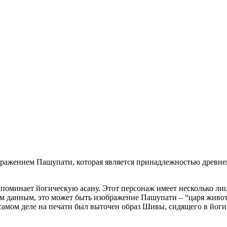
ображением Пашупати, которая является принадлежностью древн
поминает йогическую асану. Этот персонаж имеет несколько ли
м данным, это может быть изображение Пашупати – “царя живо
самом деле на печати был выточен образ Шивы, сидящего в йоги