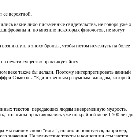
 ее вероятной.
ились какие-либо письменные свидетельства, не говоря уже о
расшифрованы и, по мнению некоторых филологов, не могут
 возникнуть в эпоху бронзы, чтобы потом исчезнуть на более
 на печати существо практикует йогу.
овом веке также бы делали. Поэтому интерпретировать данный
Джеффри Сэмюэль: “Единственным разумным выводом, который
ященных текстов, передающих людям вневременную мудрость.
ь, что асаны практиковались уже по крайней мере 1 500 лет до
ы мы найдем слово “йога” , но оно используется, например,
кого значения. На ведические тексты и концепции ссылаются