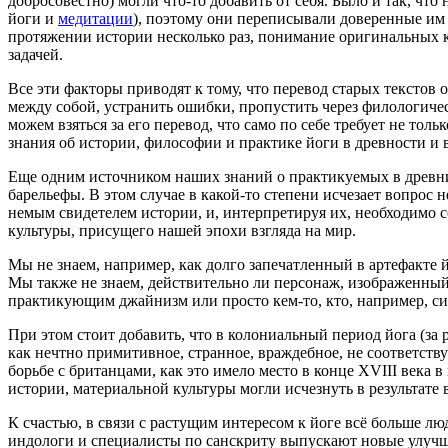
добросовестно) могли что-то добавить от себя. Было и так, чт
йоги и
медитации
), поэтому они переписывали доверенные им т
протяжении истории несколько раз, понимание оригинальных 
задачей.
Все эти факторы приводят к тому, что перевод старых текстов
между собой, устранить ошибки, пропустить через филологичес
можем взяться за его перевод, что само по себе требует не то
знания об истории, философии и практике йоги в древности и 
Еще одним источником наших знаний о практикуемых в древни
барельефы. В этом случае в какой-то степени исчезает вопрос
немым свидетелем истории, и, интерпретируя их, необходимо с
культуры, присущего нашей эпохи взгляда на мир.
Мы не знаем, например, как долго запечатленный в артефакте й
Мы также не знаем, действительно ли персонаж, изображенный
практикующим джайнизм или просто кем-то, кто, например, с
При этом стоит добавить, что в колониальный период йога (з
как нечтно примитивное, странное, враждебное, не соответств
борьбе с британцами, как это имело место в конце XVIII века
истории, материальной культуры могли исчезнуть в результате
К счастью, в связи с растущим интересом к йоге всё больше л
индологи и специалисты по санскриту выпускают новые улучш