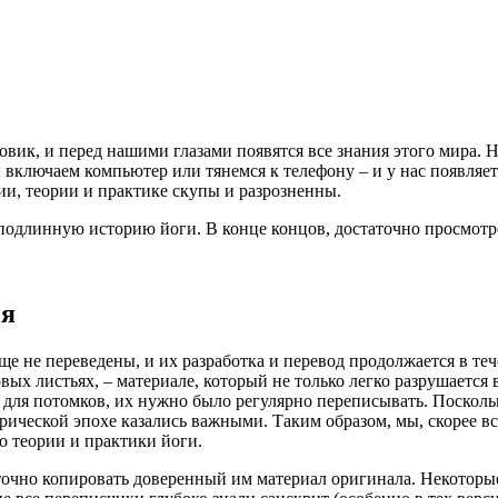
овик, и перед нашими глазами появятся все знания этого мира. Н
ы включаем компьютер или тянемся к телефону – и у нас появляетс
рии, теории и практике скупы и разрозненны.
 подлинную историю йоги. В конце концов, достаточно просмотр
ия
е не переведены, и их разработка и перевод продолжается в теч
ых листьях, – материале, который не только легко разрушается
 для потомков, их нужно было регулярно переписывать. Поскол
орической эпохе казались важными. Таким образом, мы, скорее в
о теории и практики йоги.
очно копировать доверенный им материал оригинала. Некоторые 