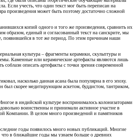
рсиях, где были описаны теоретические обучающие материалы
а. Если учесть, что один текст мог быть переписан на
яра произведения может быть поэтому достаточно сложной
ранившихся копий одного и того же произведения, сравнить их
ким образом, единый и согласованный текст на санскрите, мы
уре, появившейся в тот же период. По этим причинам наши
ериальная культура – фрагменты керамики, скульптуры и
облемы. Каменные или керамические артефакты являются лишь
ть соблазн описать артефакты с точки зрения современной
иковал, насколько данная асана была популярна в его эпоху.
он был скорее медитирующим аскетом, буддистом, тантриком,
 Многое в индийской культуре воспринималось колонизаторами
и довольно воинственны и принимали активное участие в
ской Компании. В целом много произведений и памятников
 последние годы появилось много новых публикаций. Многие
, что в ближайшие годы мы узнаем больше о древних