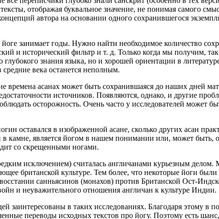
о не все переписчики глубоко знали санскрит (особенно в тех ве
ексты, отображая буквальное значение, не понимая самого смысл
концепций автора на основании одного сохранившегося экземпл
 о йоге занимает годы. Нужно найти необходимое количество сох
кий и исторический фильтр и т. д. Только когда мы получим, та
лько глубокого знания языка, но и хорошей ориентации в литерат
в средние века останется неполным.
е времена асанах может быть сохранившаяся до наших дней мат
 недостаточности источников. Появляются, однако, и другие пр
облюдать осторожность. Очень часто у исследователей может бы
огин оставался в изображенной асане, сколько других асан практ
 в камне, является йогом в нашем понимании или, может быть, 
идит со скрещенными ногами.
а редким исключением) считалась англичанами курьезным делом.
ующее британской культуре. Тем более, что некоторые йоги был
 в восстании санньясинов (монахов) против Британской Ост-Инд
 войн и неуважительного отношения англичан к культуре Индии.
юдей заинтересованы в таких исследованиях. Благодаря этому в
енные переводы исходных текстов про йогу. Поэтому есть шанс