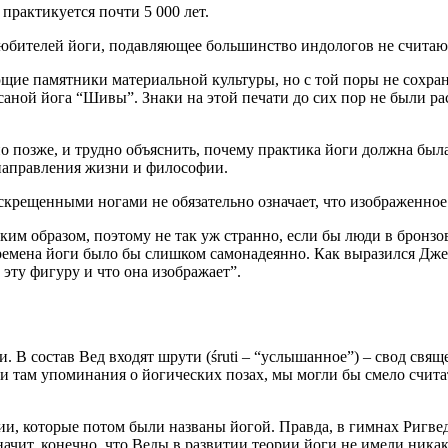
 практикуется почти 5 000 лет.
 любителей йоги, подавляющее большинство индологов не считают
ющие памятники материальной культуры, но с той поры не сохран
саной йога “Шивы”. Знаки на этой печати до сих пор не были 
 позже, и трудно объяснить, почему практика йоги должна была
о направления жизни и философии.
 скрещенными ногами не обязательно означает, что изображенное
аким образом, поэтому не так уж странно, если бы люди в бронз
 времена йоги было бы слишком самонадеянно. Как выразился 
 эту фигуру и что она изображает”.
. В состав Вед входят шрути (śruti – “услышанное”) – свод св
и там упоминания о йогических позах, мы могли бы смело считат
ии, которые потом были названы йогой. Правда, в гимнах Ригвед
начит, конечно, что Веды в развитии теории йоги не имели ника