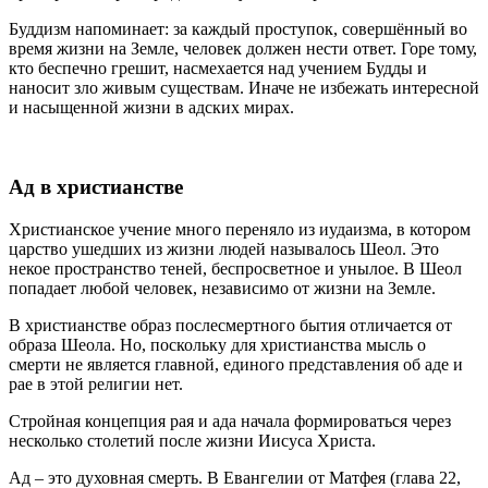
Буддизм напоминает: за каждый проступок, совершённый во
время жизни на Земле, человек должен нести ответ. Горе тому,
кто беспечно грешит, насмехается над учением Будды и
наносит зло живым существам. Иначе не избежать интересной
и насыщенной жизни в адских мирах.
Ад в христианстве
Христианское учение много переняло из иудаизма, в котором
царство ушедших из жизни людей называлось Шеол. Это
некое пространство теней, беспросветное и унылое. В Шеол
попадает любой человек, независимо от жизни на Земле.
В христианстве образ послесмертного бытия отличается от
образа Шеола. Но, поскольку для христианства мысль о
смерти не является главной, единого представления об аде и
рае в этой религии нет.
Стройная концепция рая и ада начала формироваться через
несколько столетий после жизни Иисуса Христа.
Ад – это духовная смерть. В Евангелии от Матфея (глава 22,