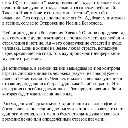
стих 13) есть слова о “тьме кромешной”, куда отправляются
недостойные души и откуда слышится скрежет зубовный.
Также в Новом Завете есть термин “геенна”, взятый из
иудаизма. Это озеро, наполненное огнём. Ад будет уничтожен
в геенне, согласно Откровению Иоанна Богослова.
Публицист, доктор богословия Алексей Осипов определяет ад
как состояние души, в которой не осталось места для любви и
стремления к истине. Ад – это обнаружение страстей в душе
человека. Если в жизни на Земле любая страсть, вспыхнув,
через время идёт на спад, то в аду происходит непрерывное
мучение страстями.
Действительно, в земной жизни вышедшая из-под контроля
страсть способна лишить человека разума, не говоря уже о
покое и безмятежности. Человек впадает в великое уныние и
отчаяние, поддавшись безрассудно какой-либо страсти. Эти
страдания способны дать лишь слабое представление о боли,
которая будет ждать грешника в аду.
Рассуждения об адских муках христианских философов и
богословов за последние две тысячи лет показывают, что нет
единого мнения, как именно будет страдать душа и сколько
времени: вечно или определённый отрезок времени.