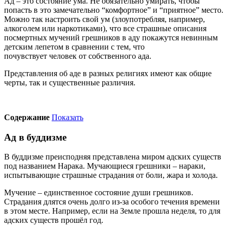
Ад – это состояние ума. Не обязательно умирать, чтобы
попасть в это замечательно “комфортное” и “приятное” место.
Можно так настроить свой ум (злоупотребляя, например,
алкоголем или наркотиками), что все страшные описания
посмертных мучений грешников в аду покажутся невинным
детским лепетом в сравнении с тем, что
почувствует человек от собственного ада.
Представления об аде в разных религиях имеют как общие
черты, так и существенные различия.
Содержание
Показать
Ад в буддизме
В буддизме преисподняя представлена миром адских существ
под названием Нарака. Мучающиеся грешники – нараки,
испытывающие страшные страдания от боли, жара и холода.
Мучение – единственное состояние души грешников.
Страдания длятся очень долго из-за особого течения времени
в этом месте. Например, если на Земле прошла неделя, то для
адских существ прошёл год.