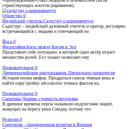
«пробужденный») был лидером и основателем секты
странствующих аскетов (шраманов),
Общество
0
Индийский учитель Садхгуру о коронавирусе
Садхгуру – индийский духовный учитель и оратор, регулярно
встречающийся с людьми и отвечающий на
Йога
0
Философия йоги: между Богом и Эго
Представьте себе ситуацию, в которой один актёр играет
множество ролей. Его талант позволяет ему
Познавательное
0
Древнеиндийские предсказания. Пятнадцать пророчеств
История полна мифов. Продраться сквозь тёмные века и
найти пару-тройку абсолютно точных фактов из,
Познавательное
0
Санатана Дхарма: сущность индуизма
В древние времена персы называли индуистами людей,
живущих на берегу реки Синдху, потому что
Религия
0
Синтоизм – традиционная религия в Японии