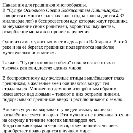
Наказания для грешников многообразны.
В “
Сутре Основного Обета Бодхисаттвы Кшитигарбхи
”
говорится о многих тысячах кальп (одна кальпа длится 4,32
миллиарда лет) в беспросветном аду, которые ждут грешника
за неуважение своих родителей, воровство имущества,
оскорбление монахов и прочие нарушения.
Одно из самых ужасных мест в аду – река Вайтарани. В этой
реке и на её берегах грешники подвергаются наиболее
мучительным истязаниям.
Также в “Сутре основного обета” говорится о сотнях и
тысячах разновидностях адских миров.
В беспросветному аду железные птицы выклёвывают глаза
грешникам, а железные змеи обвиваются вокруг тел
страдальцев. Множество демонов изощрённым образом
издеваются над людьми – тыкают в них острыми пиками,
подбрасывают грешников вверх и расплющивают о землю.
Адские существа вырывают у людей языки, заливают
раскалённые смеси в горло. Эти мучения не прекращаются ни
на секунду в течение многих миллиардов лет.
Когда плохая карма исчерпается, отмучившийся человек
приобретает право родится в лучшем мире.