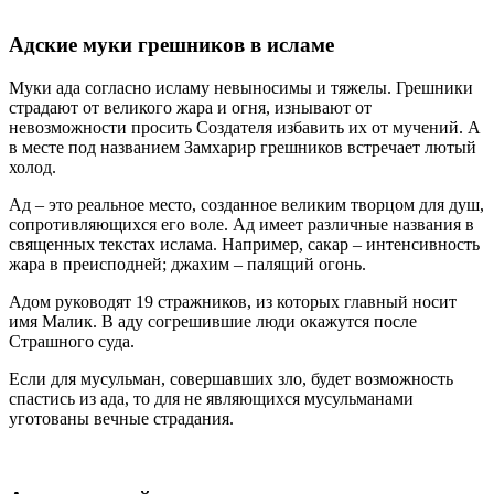
Адские муки грешников в исламе
Муки ада согласно исламу невыносимы и тяжелы. Грешники
страдают от великого жара и огня, изнывают от
невозможности просить Создателя избавить их от мучений. А
в месте под названием Замхарир грешников встречает лютый
холод.
Ад – это реальное место, созданное великим творцом для душ,
сопротивляющихся его воле. Ад имеет различные названия в
священных текстах ислама. Например, сакар – интенсивность
жара в преисподней; джахим – палящий огонь.
Адом руководят 19 стражников, из которых главный носит
имя Малик. В аду согрешившие люди окажутся после
Страшного суда.
Если для мусульман, совершавших зло, будет возможность
спастись из ада, то для не являющихся мусульманами
уготованы вечные страдания.