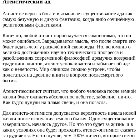
Атеистический ад
Атеист не верит в бога и высмеивает существование ада как
самую безумную и дикую фантазию, когда-либо сочинённую
религиозными фанатиками.
Конечно, любой атеист порой мучается сомнениями, что он
может ошибаться. Закрадывается мысль, что после смерти его
будет ждать черт у раскалённой сковороды. Но, вспомнив о
великих достижениях научно-технического прогресса и
разоблачениях современной философией дремучих воззрений
традиционалистов, атеист успокаивается и забывает об аде
как о нелепости. Мир слишком сложно устроен, чтобы
полагаться на древние книги в вопросе послесмертного
бытия.
Атеист-пессимист считает, что любого человека после земной
жизни будет ожидать абсолютное небытие, забвение, ничто.
Как будто дунули на пламя свечи, и она погасла.
Для атеиста-оптимиста допускается вероятность начала новой
жизни после окончания земного бытия. Одно существование
завершилось, началось другое. Но что это будет за жизнь и в
каких условиях она будет проходить, атеист-оптимист сказать
затрудняется. Но это лучше, чем 100% ничего, которые светят