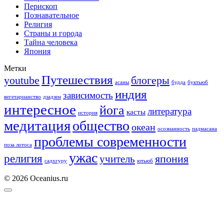
Перископ
Познавательное
Религия
Страны и города
Тайна человека
Япония
Метки
Путешествия
youtube
блогеры
асаны
будда
буктьюб
индия
зависимость
вегетарианство
дзадзен
интересное
йога
литература
касты
история
медитация
общество
океан
осознанность
падмасана
проблемы современности
поза лотоса
ужас
религия
учитель
япония
садхгуру
ютьюб
© 2026 Oceanius.ru