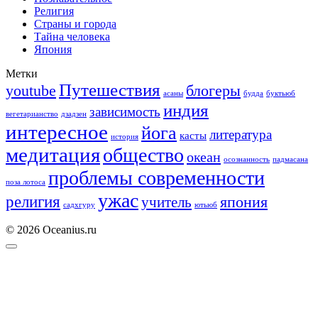
Религия
Страны и города
Тайна человека
Япония
Метки
Путешествия
youtube
блогеры
асаны
будда
буктьюб
индия
зависимость
вегетарианство
дзадзен
интересное
йога
литература
касты
история
медитация
общество
океан
осознанность
падмасана
проблемы современности
поза лотоса
ужас
религия
учитель
япония
садхгуру
ютьюб
© 2026 Oceanius.ru