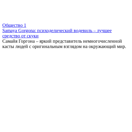
Общество
1
Samaya Gorgona: психоделический водевиль – лучшее
средство от скуки
Самайя Горгона – яркий представитель немногочисленной
касты людей с оригинальным взглядом на окружающий мир.