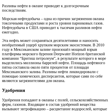
Разливы нефти в океане приводят к долгосрочным
последствиям.
Морская нефтедобыча – одна из причин загрязнения океана
токсичными продуктами и роста уровня парниковых газов.
Нефтедобыча в США приводит к тысячам разливов нефти
ежегодно.
Эта нефть может сохраняться десятилетиями и наносить
необратимый ущерб хрупким морским экосистемам. В 2010
году в Мексиканском заливе произошёл мощный взрыв
платформы морского бурения Deepwater Horizon британской
компании “Бритиш петролеум”, в результате которого в море
выделились миллионы баррелей нефти. Площадь нефтяного
пятна составила около пяти процентов от площади
Мексиканского залива. Разливы нефти ликвидировали с
помощью химических дисперсантов, которые сами по себе
являются загрязнителями для океана.
Удобрения
Удобрения попадают в океаны с полей, сельскохозяйственных
ферм, газонов. Входящие в состав удобрений вещества
вызывают эвтрофикацию – расцветание водорослей, которые