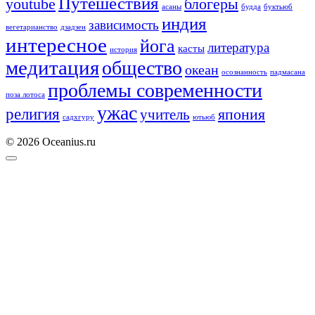
Путешествия
youtube
блогеры
асаны
будда
буктьюб
индия
зависимость
вегетарианство
дзадзен
интересное
йога
литература
касты
история
медитация
общество
океан
осознанность
падмасана
проблемы современности
поза лотоса
ужас
религия
учитель
япония
садхгуру
ютьюб
© 2026 Oceanius.ru