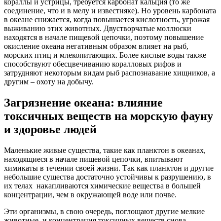
кораллы и устрицы, требуется карбонат кальция (то же
соединение, что и в мелу и известняке). Но уровень карбоната
в океане снижается, когда повышается кислотность, угрожая
выживанию этих животных. Двустворчатые моллюски
находятся в начале пищевой цепочки, поэтому повышение
окисление океана негативным образом влияет на рыб,
морских птиц и млекопитающих. Более кислые воды также
способствуют обесцвечиванию коралловых рифов и
затрудняют некоторым видам рыб распознавание хищников, а
другим – охоту на добычу.
Загрязнение океана: влияние
токсичных веществ на морскую фауну
и здоровье людей
Маленькие живые существа, такие как планктон в океанах,
находящиеся в начале пищевой цепочки, впитывают
химикаты в течении своей жизни. Так как планктон и другие
небольшие существа достаточно устойчивы к разрушению, в
их телах накапливаются химические вещества в большей
концентрации, чем в окружающей воде или почве.
Эти организмы, в свою очередь, поглощают другие мелкие
животные, и концентрация токсичных веществ снова