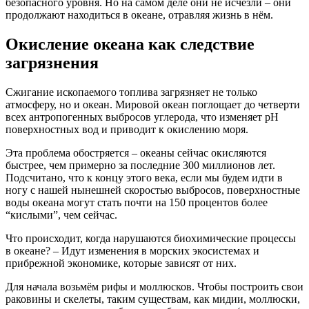
безопасного уровня. Но на самом деле они не исчезли – они
продолжают находиться в океане, отравляя жизнь в нём.
Окисление океана как следствие
загрязнения
Сжигание ископаемого топлива загрязняет не только
атмосферу, но и океан. Мировой океан поглощает до четверти
всех антропогенных выбросов углерода, что изменяет рН
поверхностных вод и приводит к окислению моря.
Эта проблема обостряется – океаны сейчас окисляются
быстрее, чем примерно за последние 300 миллионов лет.
Подсчитано, что к концу этого века, если мы будем идти в
ногу с нашей нынешней скоростью выбросов, поверхностные
воды океана могут стать почти на 150 процентов более
“кислыми”, чем сейчас.
Что происходит, когда нарушаются биохимические процессы
в океане? – Идут изменения в морских экосистемах и
прибрежной экономике, которые зависят от них.
Для начала возьмём рифы и моллюсков. Чтобы построить свои
раковины и скелеты, таким существам, как мидии, моллюски,