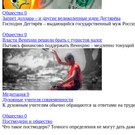
Общество
0
Запрет доллара – и другие великолепные идеи Дегтярёва
Господин Дегтярёв – выдающийся государственный муж Росси
Общество
0
Власти Венеции решили брать с туристов налог
Пытаясь финансово поддержать Венецию – медленно тонущий 
Медитация
0
Духовные учителя современности
К духовным учителям обычно обращаются за ответами на труд
Общество
0
Постмодерн и общество
Что такое постмодерн? Точного определения не могут дать да