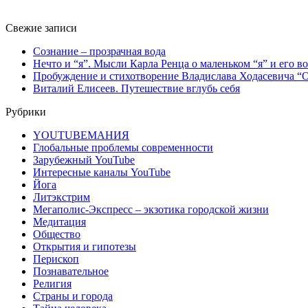
Свежие записи
Сознание – прозрачная вода
Нечто и “я”. Мысли Карла Ренца о маленьком “я” и его 
Пробуждение и стихотворение Владислава Ходасевича “О
Виталий Елисеев. Путешествие вглубь себя
Рубрики
YOUTUBEМАНИЯ
Глобальные проблемы современности
Зарубежный YouTube
Интересные каналы YouTube
Йога
Литэкстрим
Мегаполис-Экспресс – экзотика городской жизни
Медитация
Общество
Открытия и гипотезы
Перископ
Познавательное
Религия
Страны и города