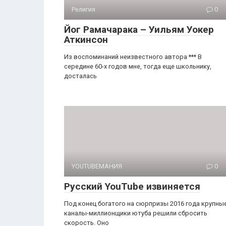
Религия
0
Йог Рамачарака – Уильям Уокер
Аткинсон
Из воспоминаний неизвестного автора *** В
середине 60-х годов мне, тогда еще школьнику,
досталась
YOUTUBEМАНИЯ
0
Русский YouTube извиняется
Под конец богатого на сюрпризы 2016 года крупны
каналы-миллионщики ютуба решили сбросить
скорость. Оно