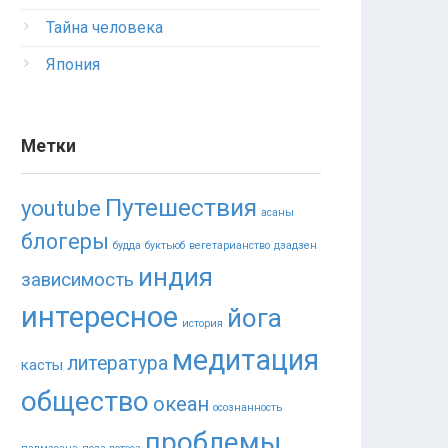
Тайна человека
Япония
Метки
Путешествия
youtube
асаны
блогеры
будда
буктьюб
вегетарианство
дзадзен
индия
зависимость
интересное
йога
история
медитация
литература
касты
общество
океан
осознанность
проблемы