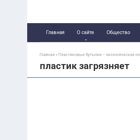
Перейти
к
контенту
Главная
О сайте
Общество
Главная
»
Пластиковые бутылки – экологическая о
пластик загрязняет