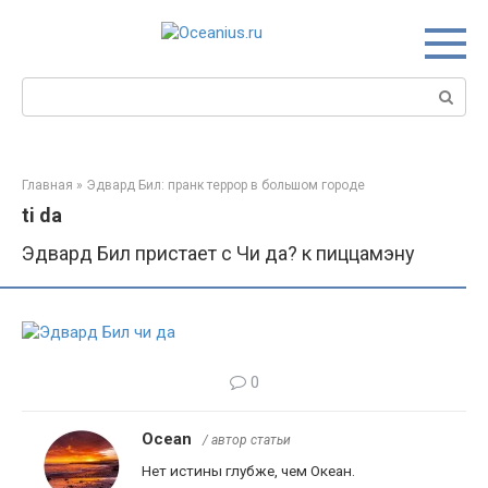
Перейти
к
контенту
Поиск:
Главная
»
Эдвард Бил: пранк террор в большом городе
ti da
Эдвард Бил пристает с Чи да? к пиццамэну
0
Ocean
/ автор статьи
Нет истины глубже, чем Океан.