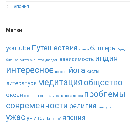
Япония
Метки
Путешествия
youtube
блогеры
асаны
будда
индия
зависимость
буктьюб
вегетарианство
дзадзен
интересное
йога
касты
история
медитация
общество
литература
проблемы
океан
осознанность
падмасана
поза лотоса
современности
религия
садхгуру
ужас
япония
учитель
ютьюб